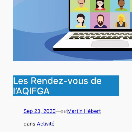
Les Rendez-vous de
l’AQIFGA
Sep 23, 2020
—
Martin Hébert
par
dans
Activité