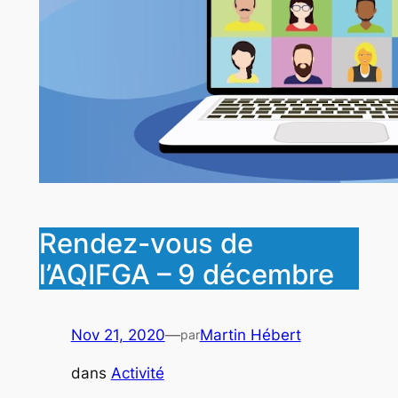
Rendez-vous de
l’AQIFGA – 9 décembre
Nov 21, 2020
—
Martin Hébert
par
dans
Activité