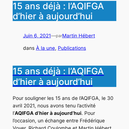
15 ans déjà : l’AQIFGA
d’hier à aujourd’hui
Juin 6, 2021
—
Martin Hébert
par
dans
À la une
, 
Publications
15 ans déjà : l’AQIFGA
d’hier à aujourd’hui
Pour souligner les 15 ans de l’AQIFGA, le 30
avril 2021, nous avons tenu l’activité
l’
AQIFGA d’hier à aujourd’hui
. Pour
l’occasion, un échange entre Frédérique
Voyer, Richard Coulombe et Martin Hébert,