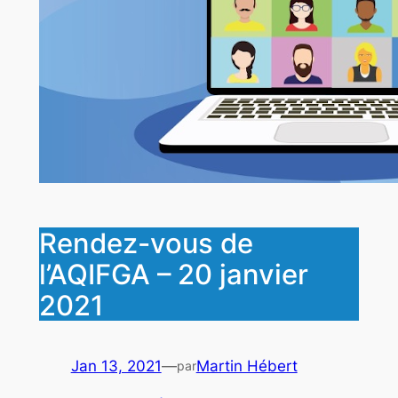
Rendez-vous de
l’AQIFGA – 20 janvier
2021
Jan 13, 2021
—
Martin Hébert
par